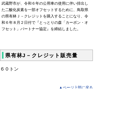
武蔵野市が、令和６年の公用車の使用に伴い排出し
た二酸化炭素を一部オフセットするために、鳥取県
の県有林Ｊ－クレジットを購入することになり、令
和６年８月２日付で『とっとりの森「カーボン・オ
フセット」パートナー協定』を締結しました。
県有林J－クレジット販売量
６０トン
▲ページ上部に戻る
と
個人情報保護
|
リンクについて
|
著作権に
り
ついて
|
アクセシビリティ
ネ
鳥取県農林水産部 森林・林業振興局
ッ
森林づくり推進課