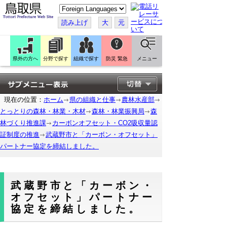
こ
の
ペ
読み上げ
大
元
ー
ジ
を
翻
訳
県外の方へ
分野で探す
組織で探す
防災 緊急
メニュー
す
る
現在の位置：
ホーム
県の組織と仕事
農林水産部
とっとりの森林・林業・木材
森林・林業振興局
森
林づくり推進課
カーボンオフセット・CO2吸収量認
証制度の推進
武蔵野市と「カーボン・オフセット」
パートナー協定を締結しました。
武蔵野市と「カーボン・
オフセット」パートナー
協定を締結しました。