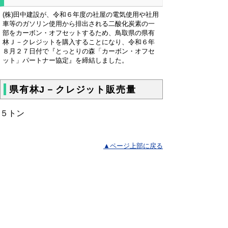
(株)田中建設が、令和６年度の社屋の電気使用や社用
車等のガソリン使用から排出される二酸化炭素の一
部をカーボン・オフセットするため、鳥取県の県有
林Ｊ－クレジットを購入することになり、令和６年
８月２７日付で『とっとりの森「カーボン・オフセ
ット」パートナー協定』を締結しました。
県有林J－クレジット販売量
５トン
▲ページ上部に戻る
と
個人情報保護
|
リンクについて
|
著作権に
り
ついて
|
アクセシビリティ
ネ
鳥取県農林水産部 森林・林業振興局
ッ
森林づくり推進課
住所 〒680-8570
ト