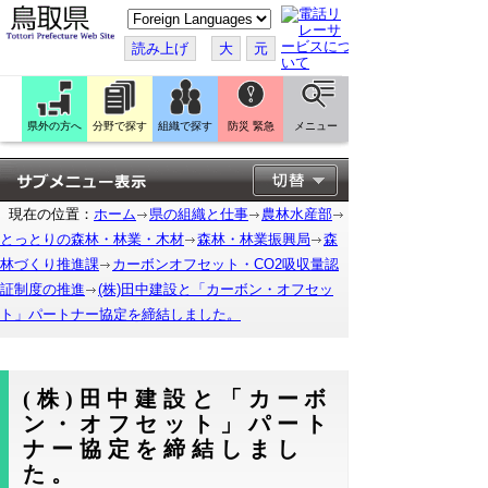
こ
の
ペ
読み上げ
大
元
ー
ジ
を
翻
訳
県外の方へ
分野で探す
組織で探す
防災 緊急
メニュー
す
る
現在の位置：
ホーム
県の組織と仕事
農林水産部
とっとりの森林・林業・木材
森林・林業振興局
森
林づくり推進課
カーボンオフセット・CO2吸収量認
証制度の推進
(株)田中建設と「カーボン・オフセッ
ト」パートナー協定を締結しました。
(株)田中建設と「カーボ
ン・オフセット」パート
ナー協定を締結しまし
た。