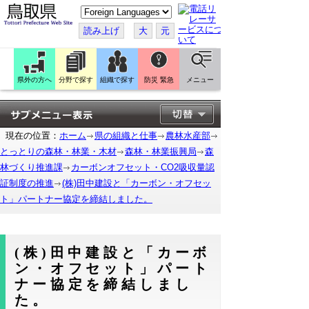
こ
の
ペ
読み上げ
大
元
ー
ジ
を
翻
訳
県外の方へ
分野で探す
組織で探す
防災 緊急
メニュー
す
る
現在の位置：
ホーム
県の組織と仕事
農林水産部
とっとりの森林・林業・木材
森林・林業振興局
森
林づくり推進課
カーボンオフセット・CO2吸収量認
証制度の推進
(株)田中建設と「カーボン・オフセッ
ト」パートナー協定を締結しました。
(株)田中建設と「カーボ
ン・オフセット」パート
ナー協定を締結しまし
た。