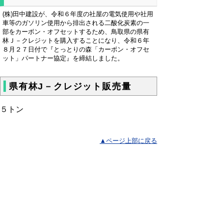
(株)田中建設が、令和６年度の社屋の電気使用や社用
車等のガソリン使用から排出される二酸化炭素の一
部をカーボン・オフセットするため、鳥取県の県有
林Ｊ－クレジットを購入することになり、令和６年
８月２７日付で『とっとりの森「カーボン・オフセ
ット」パートナー協定』を締結しました。
県有林J－クレジット販売量
５トン
▲ページ上部に戻る
と
個人情報保護
|
リンクについて
|
著作権に
り
ついて
|
アクセシビリティ
ネ
鳥取県農林水産部 森林・林業振興局
ッ
森林づくり推進課
住所 〒680-8570
ト