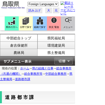
こ
の
ペ
読み上げ
大
元
ー
ジ
を
翻
訳
県外の方へ
分野で探す
組織で探す
防災 緊急
メニュー
す
る
中部総合トップ
県民福祉局
倉吉保健所
環境建築局
農林局
県土整備局
現在の位置：
ホーム
県の組織と仕事
総合事務所
（共通の機関）
総合事務所等
中部総合事務所
県
土整備局
道路都市課
道路都市課