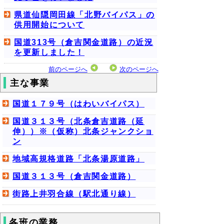
県道仙隠岡田線「北野バイパス」の
供用開始について
国道313号（倉吉関金道路）の近況
を更新しました！
前のページへ
次のページへ
主な事業
国道１７９号（はわいバイパス）
国道３１３号（北条倉吉道路（延
伸））※（仮称）北条ジャンクショ
ン
地域高規格道路「北条湯原道路」
国道３１３号（倉吉関金道路）
街路上井羽合線（駅北通り線）
各班の業務