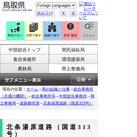
こ
の
ペ
読み上げ
大
元
ー
ジ
を
翻
訳
県外の方へ
分野で探す
組織で探す
防災 緊急
メニュー
す
る
中部総合トップ
県民福祉局
倉吉保健所
環境建築局
農林局
県土整備局
現在の位置：
ホーム
県の組織と仕事
総合事務所
（共通の機関）
総合事務所等
中部総合事務所
県
土整備局
道路都市課
北条湯原道路（国道313号）
北条湯原道路（国道313
号）