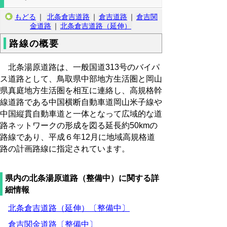
もどる
｜
北条倉吉道路
｜
倉吉道路
｜
倉吉関
金道路
｜
北条倉吉道路（延伸）
路線の概要
北条湯原道路は、一般国道313号のバイパ
ス道路として、鳥取県中部地方生活圏と岡山
県真庭地方生活圏を相互に連絡し、高規格幹
線道路である中国横断自動車道岡山米子線や
中国縦貫自動車道と一体となって広域的な道
路ネットワークの形成を図る延長約50kmの
路線であり、平成６年12月に地域高規格道
路の計画路線に指定されています。
県内の北条湯原道路（整備中）に関する詳
細情報
北条倉吉道路（延伸）〔整備中〕
倉吉関金道路〔整備中〕