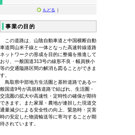
もどる
｜
事業の目的
この道路は、山陰自動車道と中国横断自動
車道岡山米子線と一体となった高速幹線道路
ネットワークの形成を目的に整備を推進して
おり、一般国道313号の線形不良・幅員狭小
等の交通隘路区間の解消も図ることができま
す。
鳥取県中部地方生活圏と基幹道路である一
般国道9号が高規格道路で結ばれ、生活圏・
交流圏の拡大や高速性・定時性の確保が期待
できます。また家屋・農地が連担した現道交
通量減少による安全性の向上、緊急時・災害
時の安定した物資輸送等に寄与することが期
待されています。