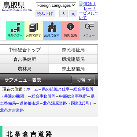
こ
の
ペ
読み上げ
大
元
ー
ジ
を
翻
訳
県外の方へ
分野で探す
組織で探す
防災 緊急
メニュー
す
る
中部総合トップ
県民福祉局
倉吉保健所
環境建築局
農林局
県土整備局
現在の位置：
ホーム
県の組織と仕事
総合事務所
（共通の機関）
総合事務所等
中部総合事務所
県
土整備局
道路都市課
北条湯原道路（国道313号）
北条倉吉道路
北条倉吉道路