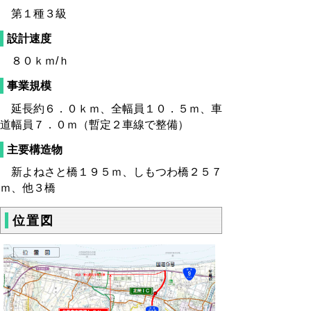
第１種３級
設計速度
８０ｋｍ/ｈ
事業規模
延長約６．０ｋｍ、全幅員１０．５ｍ、車
道幅員７．０ｍ（暫定２車線で整備）
主要構造物
新よねさと橋１９５ｍ、しもつわ橋２５７
ｍ、他３橋
位置図