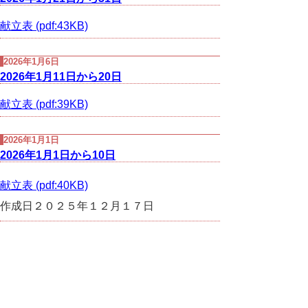
献立表 (pdf:43KB)
2026年1月6日
2026年1月11日から20日
献立表 (pdf:39KB)
2026年1月1日
2026年1月1日から10日
献立表 (pdf:40KB)
作成日２０２５年１２月１７日
▲ページ上部に戻る
と
個人情報保護
|
リンクについて
|
著作権に
り
ついて
|
アクセシビリティ