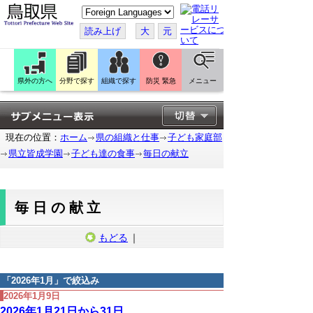
こ
の
ペ
読み上げ
大
元
ー
ジ
を
翻
訳
県外の方へ
分野で探す
組織で探す
防災 緊急
メニュー
す
る
現在の位置：
ホーム
県の組織と仕事
子ども家庭部
県立皆成学園
子ども達の食事
毎日の献立
毎日の献立
もどる
｜
「
2026年1月
」で絞込み
2026年1月9日
2026年1月21日から31日