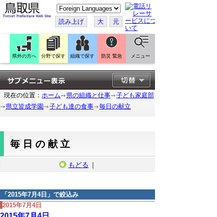
こ
の
ペ
読み上げ
大
元
ー
ジ
を
翻
訳
県外の方へ
分野で探す
組織で探す
防災 緊急
メニュー
す
る
現在の位置：
ホーム
県の組織と仕事
子ども家庭部
県立皆成学園
子ども達の食事
毎日の献立
毎日の献立
もどる
｜
「
2015年7月4日
」で絞込み
2015年7月4日
2015年7月4日