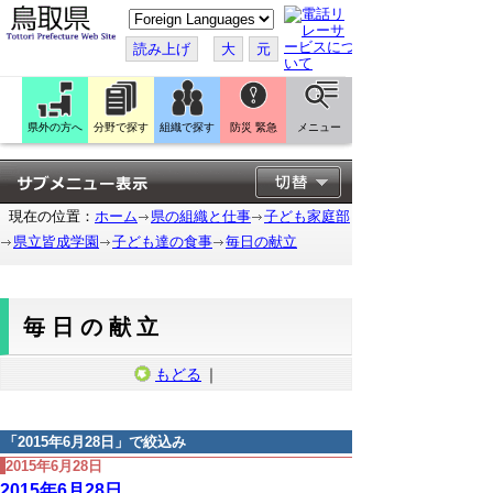
こ
の
ペ
読み上げ
大
元
ー
ジ
を
翻
訳
県外の方へ
分野で探す
組織で探す
防災 緊急
メニュー
す
る
現在の位置：
ホーム
県の組織と仕事
子ども家庭部
県立皆成学園
子ども達の食事
毎日の献立
毎日の献立
もどる
｜
「
2015年6月28日
」で絞込み
2015年6月28日
2015年6月28日