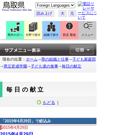
こ
の
ペ
読み上げ
大
元
ー
ジ
を
翻
訳
県外の方へ
分野で探す
組織で探す
防災 緊急
メニュー
す
る
現在の位置：
ホーム
県の組織と仕事
子ども家庭部
県立皆成学園
子ども達の食事
毎日の献立
毎日の献立
もどる
｜
「
2015年4月29日
」で絞込み
2015年4月29日
2015年4月29日