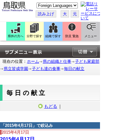
こ
の
ペ
読み上げ
大
元
ー
ジ
を
翻
訳
県外の方へ
分野で探す
組織で探す
防災 緊急
メニュー
す
る
現在の位置：
ホーム
県の組織と仕事
子ども家庭部
県立皆成学園
子ども達の食事
毎日の献立
毎日の献立
もどる
｜
「
2015年4月17日
」で絞込み
2015年4月17日
2015年4月17日