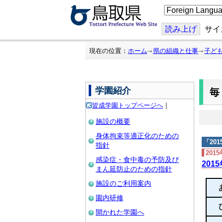
こ
の
ペ
ー
読み上げ
サイ
ジ
を
翻
現在の位置：
ホーム
県の組織と仕事
子ど
訳
す
る
学園紹介
皆成学園トップページへ
｜
施設の概要
身体拘束等適正化のための
「
20
指針
201
感染症・食中毒の予防及び
201
まん延防止のための指針
施設のご利用案内
園内研修
開かれた学園へ