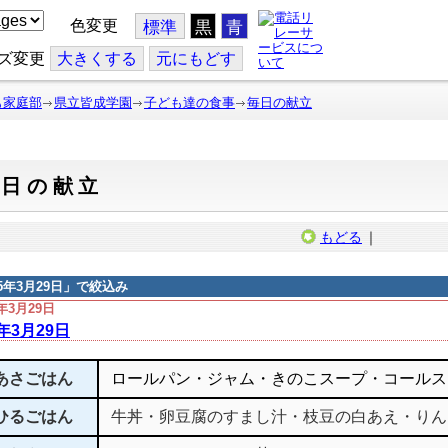
色変更
標準
黒
青
ズ変更
大
きくする
元
にもどす
も家庭部
県立皆成学園
子ども達の食事
毎日の献立
毎日の献立
もどる
｜
15年3月29日
」で絞込み
5年3月29日
5年3月29日
あさごはん
ロールパン・ジャム・きのこスープ・コールス
ひるごはん
牛丼・卵豆腐のすまし汁・枝豆の白あえ・りん