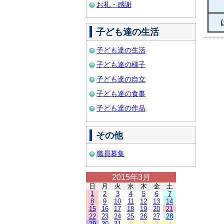
お礼・感謝
子ども達の生活
子ども達の生活
子ども達の様子
子ども達の自立
子ども達の食事
子ども達の作品
その他
職員募集
2015年3月
日
月
火
水
木
金
土
1
2
3
4
5
6
7
8
9
10
11
12
13
14
15
16
17
18
19
20
21
22
23
24
25
26
27
28
29
30
31
1
2
3
4