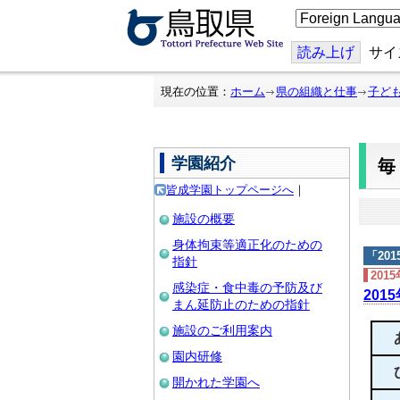
こ
の
ペ
ー
読み上げ
サイ
ジ
を
翻
現在の位置：
ホーム
県の組織と仕事
子ど
訳
す
る
学園紹介
皆成学園トップページへ
｜
施設の概要
身体拘束等適正化のための
「
20
指針
201
感染症・食中毒の予防及び
201
まん延防止のための指針
施設のご利用案内
園内研修
開かれた学園へ