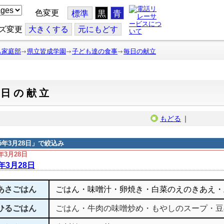
色変更
標準
黒
青
ズ変更
大
きくする
元
にもどす
も家庭部
県立皆成学園
子ども達の食事
毎日の献立
毎日の献立
もどる
｜
15年3月28日
」で絞込み
5年3月28日
5年3月28日
あさごはん
ごはん・味噌汁・卵焼き・白菜のえのきあえ・
ひるごはん
ごはん・牛肉の味噌炒め・もやしのスープ・豆