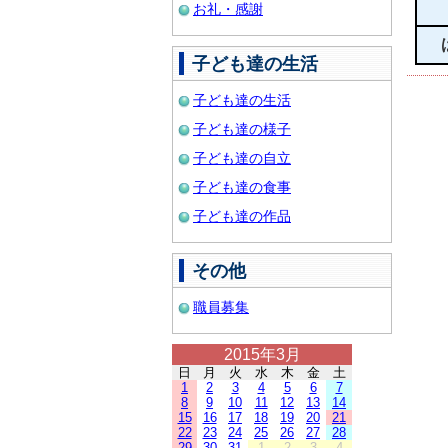
お礼・感謝
子ども達の生活
子ども達の生活
子ども達の様子
子ども達の自立
子ども達の食事
子ども達の作品
その他
職員募集
2015年3月
日
月
火
水
木
金
土
1
2
3
4
5
6
7
8
9
10
11
12
13
14
15
16
17
18
19
20
21
22
23
24
25
26
27
28
29
30
31
1
2
3
4