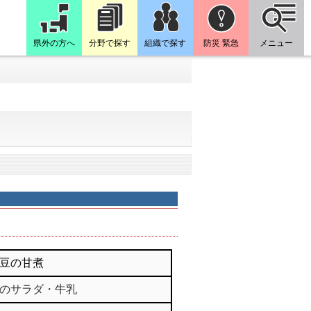
県外の方へ
分野で探す
組織で探す
防災 緊急
メニュー
豆の甘煮
のサラダ・牛乳