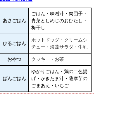
ごはん・味噌汁・肉団子・
あさごはん
青菜としめじのおひたし・
梅干し
ホットドッグ・クリームシ
ひるごはん
チュー・海藻サラダ・牛乳
おやつ
クッキー・お茶
ゆかりごはん・鶏の二色揚
ばんごはん
げ・かきたま汁・薩摩芋の
ごまあえ・いちご
▲ページ上部に戻る
と
個人情報保護
|
リンクについて
|
著作権に
り
ついて
|
アクセシビリティ