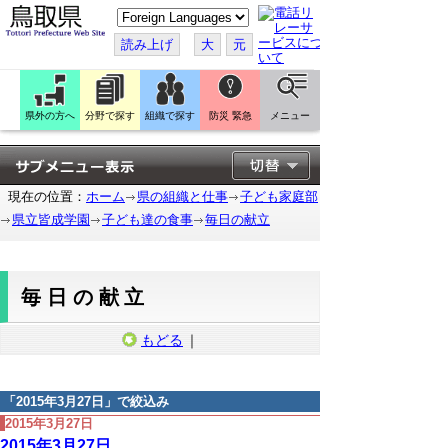
こ
の
ペ
読み上げ
大
元
ー
ジ
を
翻
訳
県外の方へ
分野で探す
組織で探す
防災 緊急
メニュー
す
る
現在の位置：
ホーム
県の組織と仕事
子ども家庭部
県立皆成学園
子ども達の食事
毎日の献立
毎日の献立
もどる
｜
「
2015年3月27日
」で絞込み
2015年3月27日
2015年3月27日