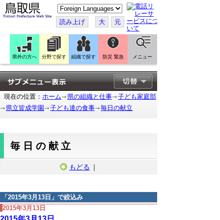
こ
の
ペ
読み上げ
大
元
ー
ジ
を
翻
訳
県外の方へ
分野で探す
組織で探す
防災 緊急
メニュー
す
る
現在の位置：
ホーム
県の組織と仕事
子ども家庭部
県立皆成学園
子ども達の食事
毎日の献立
毎日の献立
もどる
｜
「
2015年3月13日
」で絞込み
2015年3月13日
2015年3月13日