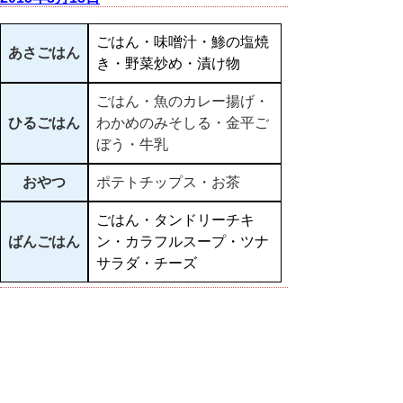
ごはん・味噌汁・鯵の塩焼
あさごはん
き・野菜炒め・漬け物
ごはん・魚のカレー揚げ・
ひるごはん
わかめのみそしる・金平ご
ぼう・牛乳
おやつ
ポテトチップス・お茶
ごはん・タンドリーチキ
ばんごはん
ン・カラフルスープ・ツナ
サラダ・チーズ
▲ページ上部に戻る
と
個人情報保護
|
リンクについて
|
著作権に
り
ついて
|
アクセシビリティ