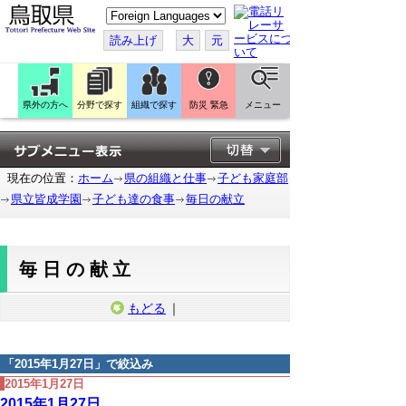
こ
の
ペ
読み上げ
大
元
ー
ジ
を
翻
訳
県外の方へ
分野で探す
組織で探す
防災 緊急
メニュー
す
る
現在の位置：
ホーム
県の組織と仕事
子ども家庭部
県立皆成学園
子ども達の食事
毎日の献立
毎日の献立
もどる
｜
「
2015年1月27日
」で絞込み
2015年1月27日
2015年1月27日