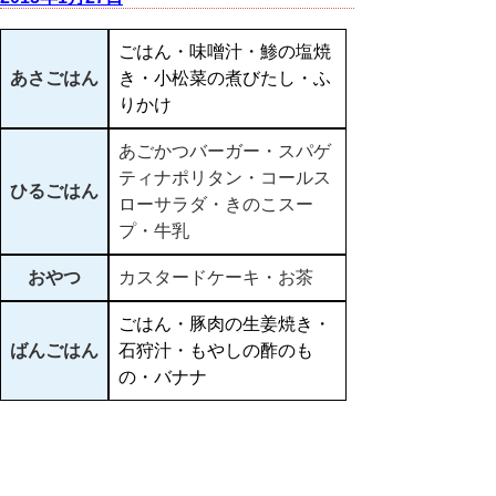
ごはん・味噌汁・鯵の塩焼
あさごはん
き・小松菜の煮びたし・ふ
りかけ
あごかつバーガー・スパゲ
ティナポリタン・コールス
ひるごはん
ローサラダ・きのこスー
プ・牛乳
おやつ
カスタードケーキ・お茶
ごはん・豚肉の生姜焼き・
ばんごはん
石狩汁・もやしの酢のも
の・バナナ
▲ページ上部に戻る
と
個人情報保護
|
リンクについて
|
著作権に