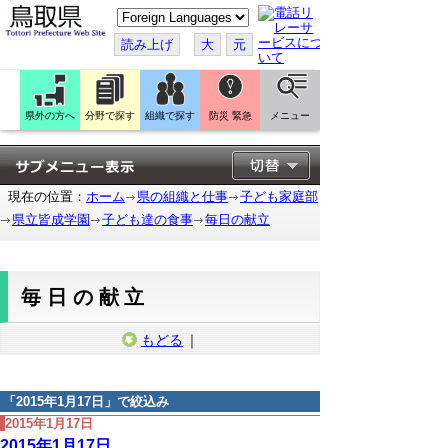
こ
の
ペ
読み上げ
大
元
ー
ジ
を
翻
訳
県外の方へ
分野で探す
組織で探す
防災 緊急
メニュー
す
る
現在の位置：
ホーム
県の組織と仕事
子ども家庭部
県立皆成学園
子ども達の食事
毎日の献立
毎日の献立
もどる
｜
「
2015年1月17日
」で絞込み
2015年1月17日
2015年1月17日