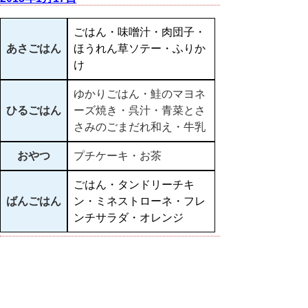
ごはん・味噌汁・肉団子・
あさごはん
ほうれん草ソテー・ふりか
け
ゆかりごはん・鮭のマヨネ
ひるごはん
ーズ焼き・呉汁・青菜とさ
さみのごまだれ和え・牛乳
おやつ
プチケーキ・お茶
ごはん・タンドリーチキ
ばんごはん
ン・ミネストローネ・フレ
ンチサラダ・オレンジ
▲ページ上部に戻る
と
個人情報保護
|
リンクについて
|
著作権に
り
ついて
|
アクセシビリティ