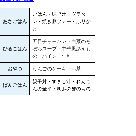
ごはん・味噌汁・グラタ
あさごはん
ン・焼き豚ソテー・ふりか
け
五目チャーハン・白菜のそ
ひるごはん
ぼろスープ・中華風あえも
の・パイン・牛乳
おやつ
りんごのケーキ・お茶
親子丼・すまし汁・れんこ
ばんごはん
んの金平・胡瓜の酢のもの
▲ページ上部に戻る
と
個人情報保護
|
リンクについて
|
著作権に
り
ついて
|
アクセシビリティ