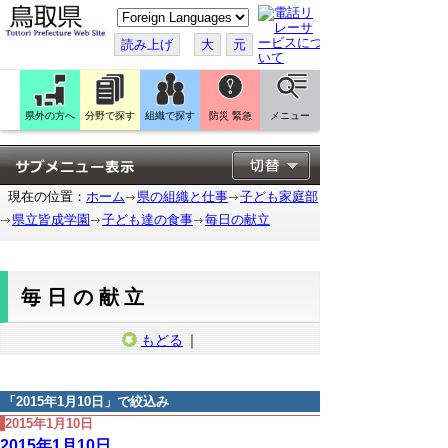
こ
の
ペ
読み上げ
大
元
ー
ジ
を
翻
訳
県外の方へ
分野で探す
組織で探す
防災 緊急
メニュー
す
る
現在の位置：
ホーム
県の組織と仕事
子ども家庭部
県立皆成学園
子ども達の食事
毎日の献立
毎日の献立
もどる
｜
「
2015年1月10日
」で絞込み
2015年1月10日
2015年1月10日