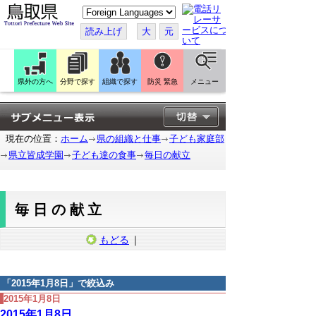
こ
の
ペ
読み上げ
大
元
ー
ジ
を
翻
訳
県外の方へ
分野で探す
組織で探す
防災 緊急
メニュー
す
る
現在の位置：
ホーム
県の組織と仕事
子ども家庭部
県立皆成学園
子ども達の食事
毎日の献立
毎日の献立
もどる
｜
「
2015年1月8日
」で絞込み
2015年1月8日
2015年1月8日