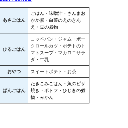
ごはん・味噌汁・さんまお
あさごはん
かか煮・白菜のえのきあ
え・豆の煮物
コッペパン・ジャム・ポー
クロールカツ・ポテトのト
ひるごはん
マトスープ・マカロニサラ
ダ・牛乳
おやつ
スイートポテト・お茶
たきこみごはん・魚のピザ
ばんごはん
焼き・ポトフ・ひじきの煮
物・みかん
▲ページ上部に戻る
と
個人情報保護
|
リンクについて
|
著作権に