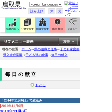
こ
の
ペ
読み上げ
大
元
ー
ジ
を
翻
訳
県外の方へ
分野で探す
組織で探す
防災 緊急
メニュー
す
る
現在の位置：
ホーム
県の組織と仕事
子ども家庭部
県立皆成学園
子ども達の食事
毎日の献立
毎日の献立
もどる
｜
「
2014年11月6日
」で絞込み
2014年11月6日
2014年11月6日