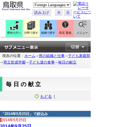
こ
の
ペ
読み上げ
大
元
ー
ジ
を
翻
訳
県外の方へ
分野で探す
組織で探す
防災 緊急
メニュー
す
る
現在の位置：
ホーム
県の組織と仕事
子ども家庭部
県立皆成学園
子ども達の食事
毎日の献立
毎日の献立
もどる
｜
「
2014年9月25日
」で絞込み
2014年9月25日
2014年9月25日