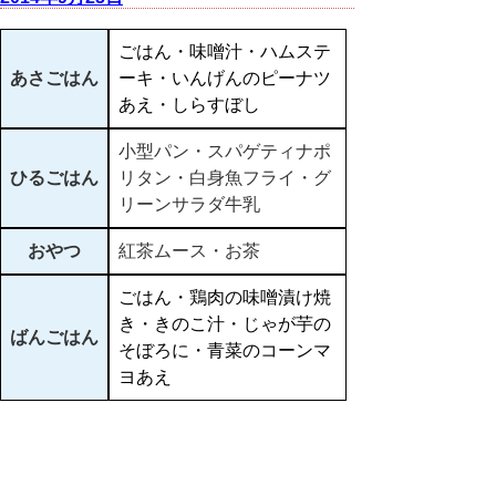
ごはん・味噌汁・ハムステ
あさごはん
ーキ・いんげんのピーナツ
あえ・しらすぼし
小型パン・スパゲティナポ
ひるごはん
リタン・白身魚フライ・グ
リーンサラダ牛乳
おやつ
紅茶ムース・お茶
ごはん・鶏肉の味噌漬け焼
き・きのこ汁・じゃが芋の
ばんごはん
そぼろに・青菜のコーンマ
ヨあえ
▲ページ上部に戻る
と
個人情報保護
|
リンクについて
|
著作権に