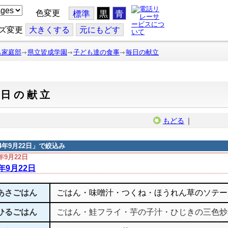
色変更
標準
黒
青
ズ変更
大
きくする
元
にもどす
も家庭部
県立皆成学園
子ども達の食事
毎日の献立
毎日の献立
もどる
｜
14年9月22日
」で絞込み
4年9月22日
4年9月22日
あさごはん
ごはん・味噌汁・つくね・ほうれん草のソテー
ひるごはん
ごはん・鮭フライ・芋の子汁・ひじきの三色炒