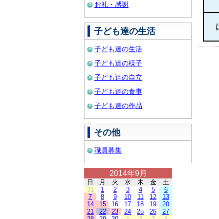
お礼・感謝
子ども達の生活
子ども達の生活
子ども達の様子
子ども達の自立
子ども達の食事
子ども達の作品
その他
職員募集
2014年9月
日
月
火
水
木
金
土
31
1
2
3
4
5
6
7
8
9
10
11
12
13
14
15
16
17
18
19
20
21
22
23
24
25
26
27
28
29
30
1
2
3
4