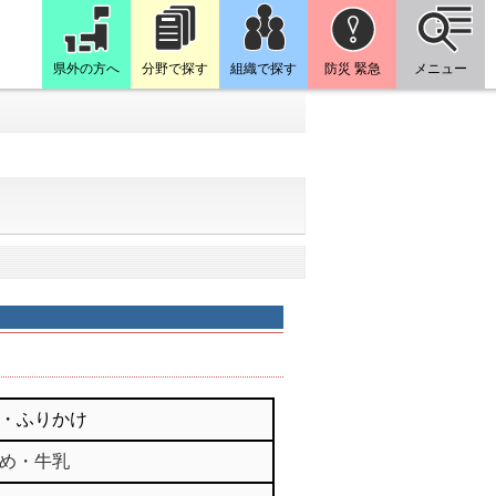
県外の方へ
分野で探す
組織で探す
防災 緊急
メニュー
・ふりかけ
め・牛乳