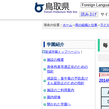
こ
の
ペ
ー
読み上げ
サイ
ジ
を
翻
現在の位置：
ホーム
県の組織と仕事
子ど
訳
す
る
学園紹介
皆成学園トップページへ
｜
施設の概要
身体拘束等適正化のための
「
20
指針
201
感染症・食中毒の予防及び
201
まん延防止のための指針
施設のご利用案内
園内研修
開かれた学園へ