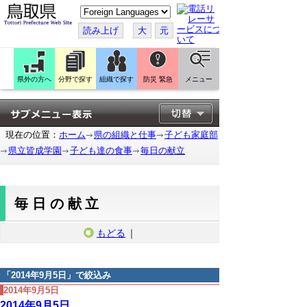
こ
の
ペ
読み上げ
大
元
ー
ジ
を
翻
訳
県外の方へ
分野で探す
組織で探す
防災 緊急
メニュー
す
る
現在の位置：
ホーム
県の組織と仕事
子ども家庭部
県立皆成学園
子ども達の食事
毎日の献立
毎日の献立
もどる
｜
「
2014年9月5日
」で絞込み
2014年9月5日
2014年9月5日