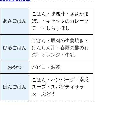
ごはん・味噌汁・ささかま
あさごはん
ぼこ・キャベツのカレーソ
テー・しらすぼし
ごはん・豚肉の生姜焼き・
ひるごはん
けんちん汁・春雨の酢のも
の・オレンジ・牛乳
おやつ
パピコ・お茶
ごはん・ハンバーグ・南瓜
ばんごはん
スープ・スパゲティサラ
ダ・ぶどう
▲ページ上部に戻る
と
個人情報保護
|
リンクについて
|
著作権に
り
ついて
|
アクセシビリティ