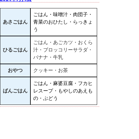
ごはん・味噌汁・肉団子・
あさごはん
青菜のおひたし・らっきょ
う
ごはん・あごカツ・おくら
ひるごはん
汁・ブロッコリーサラダ・
バナナ・牛乳
おやつ
クッキー・お茶
ごはん・麻婆豆腐・フカヒ
ばんごはん
レスープ・もやしのあえも
の・ぶどう
▲ページ上部に戻る
と
個人情報保護
|
リンクについて
|
著作権に
り
ついて
|
アクセシビリティ