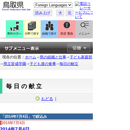
こ
の
ペ
読み上げ
大
元
ー
ジ
を
翻
訳
県外の方へ
分野で探す
組織で探す
防災 緊急
メニュー
す
る
現在の位置：
ホーム
県の組織と仕事
子ども家庭部
県立皆成学園
子ども達の食事
毎日の献立
毎日の献立
もどる
｜
「
2014年7月4日
」で絞込み
2014年7月4日
2014年7月4日