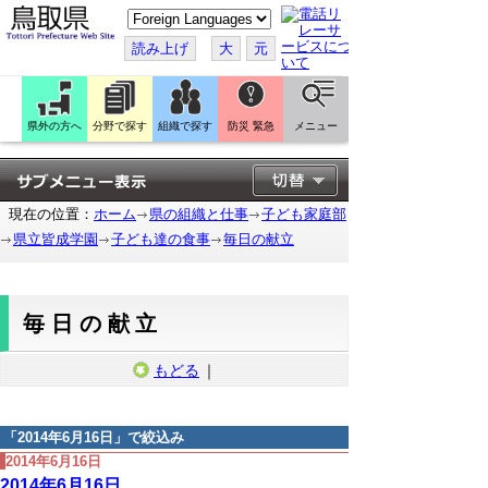
こ
の
ペ
読み上げ
大
元
ー
ジ
を
翻
訳
県外の方へ
分野で探す
組織で探す
防災 緊急
メニュー
す
る
現在の位置：
ホーム
県の組織と仕事
子ども家庭部
県立皆成学園
子ども達の食事
毎日の献立
毎日の献立
もどる
｜
「
2014年6月16日
」で絞込み
2014年6月16日
2014年6月16日