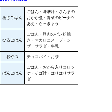
ごはん・味噌汁・さんまの
あさごはん
おかか煮・青菜のピーナツ
あえ・らっきょう
ごはん・豚肉のパン粉焼
ひるごはん
き・マカロニスープ・シー
ザーサラダ・牛乳
おやつ
チョコパイ・お茶
ごはん・おから入りコロッ
ばんごはん
ケ・そば汁・はりはりサラ
ダ
▲ページ上部に戻る
と
個人情報保護
|
リンクについて
|
著作権に
り
ついて
|
アクセシビリティ