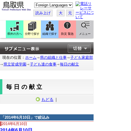
こ
の
ペ
読み上げ
大
元
ー
ジ
を
翻
訳
県外の方へ
分野で探す
組織で探す
防災 緊急
メニュー
す
る
現在の位置：
ホーム
県の組織と仕事
子ども家庭部
県立皆成学園
子ども達の食事
毎日の献立
毎日の献立
もどる
｜
「
2014年6月10日
」で絞込み
2014年6月10日
2014年6月10日