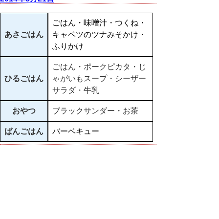
ごはん・味噌汁・つくね・
あさごはん
キャベツのツナみそかけ・
ふりかけ
ごはん・ポークピカタ・じ
ひるごはん
ゃがいもスープ・シーザー
サラダ・牛乳
おやつ
ブラックサンダー・お茶
ばんごはん
バーベキュー
▲ページ上部に戻る
と
個人情報保護
|
リンクについて
|
著作権に
り
ついて
|
アクセシビリティ
ネ