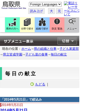
こ
の
ペ
読み上げ
大
元
ー
ジ
を
翻
訳
県外の方へ
分野で探す
組織で探す
防災 緊急
メニュー
す
る
現在の位置：
ホーム
県の組織と仕事
子ども家庭部
県立皆成学園
子ども達の食事
毎日の献立
毎日の献立
もどる
｜
「
2014年5月21日
」で絞込み
2014年5月21日
2014年5月21日