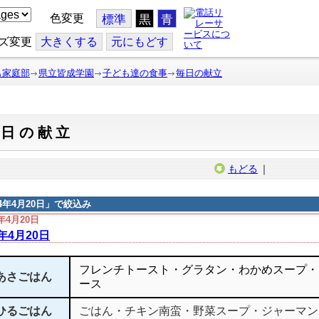
色変更
標準
黒
青
ズ変更
大
きくする
元
にもどす
も家庭部
県立皆成学園
子ども達の食事
毎日の献立
毎日の献立
もどる
｜
14年4月20日
」で絞込み
4年4月20日
4年4月20日
フレンチトースト・グラタン・わかめスープ・
あさごはん
ース
ひるごはん
ごはん・チキン南蛮・野菜スープ・ジャーマン