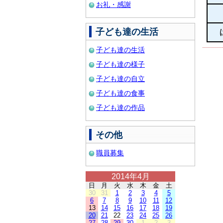
お礼・感謝
子ども達の生活
子ども達の生活
子ども達の様子
子ども達の自立
子ども達の食事
子ども達の作品
その他
職員募集
2014年4月
日
月
火
水
木
金
土
30
31
1
2
3
4
5
6
7
8
9
10
11
12
13
14
15
16
17
18
19
20
21
22
23
24
25
26
27
28
29
30
1
2
3