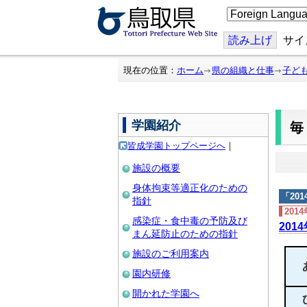
こ
の
ペ
ー
読み上げ
サイ
ジ
を
翻
現在の位置：
ホーム
県の組織と仕事
子ど
訳
す
る
学園紹介
皆成学園トップページへ
｜
施設の概要
身体拘束等適正化のための
「
20
指針
201
感染症・食中毒の予防及び
201
まん延防止のための指針
施設のご利用案内
園内研修
開かれた学園へ