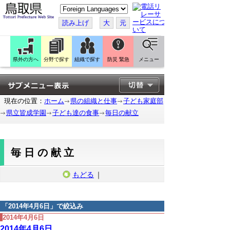
こ
の
ペ
読み上げ
大
元
ー
ジ
を
翻
訳
県外の方へ
分野で探す
組織で探す
防災 緊急
メニュー
す
る
現在の位置：
ホーム
県の組織と仕事
子ども家庭部
県立皆成学園
子ども達の食事
毎日の献立
毎日の献立
もどる
｜
「
2014年4月6日
」で絞込み
2014年4月6日
2014年4月6日