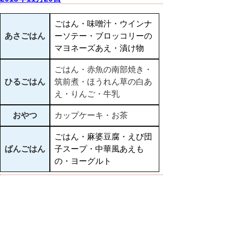
ごはん・味噌汁・ウインナ
あさごはん
ーソテー・ブロッコリーの
マヨネーズあえ・漬け物
ごはん・赤魚の南部焼き・
ひるごはん
筑前煮・ほうれん草の白あ
え・りんご・牛乳
おやつ
カップケーキ・お茶
ごはん・麻婆豆腐・えび団
ばんごはん
子スープ・中華風あえも
の・ヨーグルト
▲ページ上部に戻る
と
個人情報保護
|
リンクについて
|
著作権に
り
ついて
|
アクセシビリティ