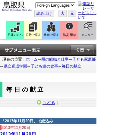
こ
の
ペ
読み上げ
大
元
ー
ジ
を
翻
訳
県外の方へ
分野で探す
組織で探す
防災 緊急
メニュー
す
る
現在の位置：
ホーム
県の組織と仕事
子ども家庭部
県立皆成学園
子ども達の食事
毎日の献立
毎日の献立
もどる
｜
「
2013年11月20日
」で絞込み
2013年11月20日
2013年11月20日