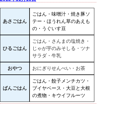
ごはん・味噌汁・焼き豚ソ
あさごはん
テー・ほうれん草のあえも
の・うぐいす豆
ごはん・さんまの塩焼き・
ひるごはん
じゃが芋のみそしる・ツナ
サラダ・牛乳
おやつ
おにぎりせんべい・お茶
ごはん・餃子メンチカツ・
ばんごはん
ブイヤベース・大豆と大根
の煮物・キウイフルーツ
▲ページ上部に戻る
と
個人情報保護
|
リンクについて
|
著作権に
り
ついて
|
アクセシビリティ