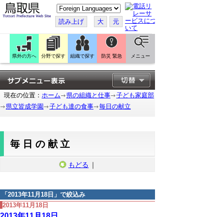
こ
の
ペ
読み上げ
大
元
ー
ジ
を
翻
訳
県外の方へ
分野で探す
組織で探す
防災 緊急
メニュー
す
る
現在の位置：
ホーム
県の組織と仕事
子ども家庭部
県立皆成学園
子ども達の食事
毎日の献立
毎日の献立
もどる
｜
「
2013年11月18日
」で絞込み
2013年11月18日
2013年11月18日