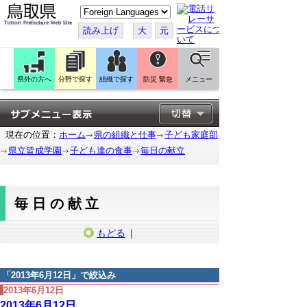
こ
の
ペ
読み上げ
大
元
ー
ジ
を
翻
訳
県外の方へ
分野で探す
組織で探す
防災 緊急
メニュー
す
る
現在の位置：
ホーム
県の組織と仕事
子ども家庭部
県立皆成学園
子ども達の食事
毎日の献立
毎日の献立
もどる
｜
「
2013年6月12日
」で絞込み
2013年6月12日
2013年6月12日