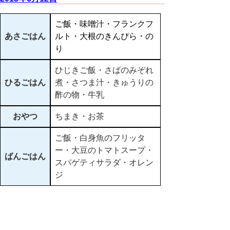
ご飯・味噌汁・フランクフ
あさごはん
ルト・大根のきんぴら・の
り
ひじきご飯・さばのみぞれ
ひるごはん
煮・さつま汁・きゅうりの
酢の物・牛乳
おやつ
ちまき・お茶
ご飯・白身魚のフリッタ
ー・大豆のトマトスープ・
ばんごはん
スパゲティサラダ・オレン
ジ
▲ページ上部に戻る
と
個人情報保護
|
リンクについて
|
著作権に