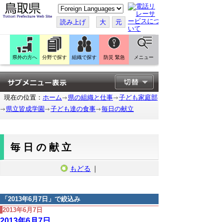
こ
の
ペ
読み上げ
大
元
ー
ジ
を
翻
訳
県外の方へ
分野で探す
組織で探す
防災 緊急
メニュー
す
る
現在の位置：
ホーム
県の組織と仕事
子ども家庭部
県立皆成学園
子ども達の食事
毎日の献立
毎日の献立
もどる
｜
「
2013年6月7日
」で絞込み
2013年6月7日
2013年6月7日