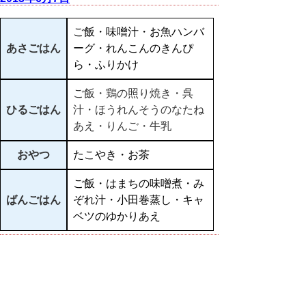
ご飯・味噌汁・お魚ハンバ
あさごはん
ーグ・れんこんのきんぴ
ら・ふりかけ
ご飯・鶏の照り焼き・呉
ひるごはん
汁・ほうれんそうのなたね
あえ・りんご・牛乳
おやつ
たこやき・お茶
ご飯・はまちの味噌煮・み
ばんごはん
ぞれ汁・小田巻蒸し・キャ
ベツのゆかりあえ
▲ページ上部に戻る
と
個人情報保護
|
リンクについて
|
著作権に
り
ついて
|
アクセシビリティ