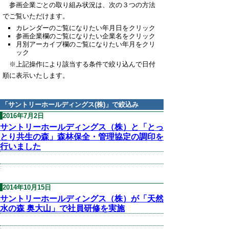
参画企業ごとの取り組み状況は、次の３つの方法
でご覧いただけます。
カレンダーのご覧になりたい年月日をクリック
参画企業欄のご覧になりたい企業名をクリック
月別アーカイブ欄のご覧になりたい年月をクリ
ック
※上記操作により該当する条件で絞り込んで日付
順に表示いたします。
「
サントリーホールディングス(株)
」で絞込み
2016年7月2日
サントリーホールディングス（株）と「とっ
とり共生の森」森林保全・管理協定の調印を
行いました
:
2014年10月15日
サントリーホールディングス（株）が「天然
水の森 奥大山」で社員研修を実施
: