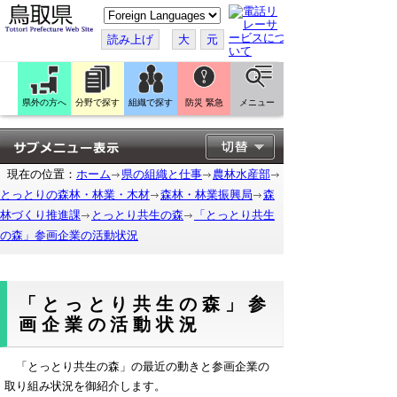
こ
の
ペ
読み上げ
大
元
ー
ジ
を
翻
訳
県外の方へ
分野で探す
組織で探す
防災 緊急
メニュー
す
る
現在の位置：
ホーム
県の組織と仕事
農林水産部
とっとりの森林・林業・木材
森林・林業振興局
森
林づくり推進課
とっとり共生の森
「とっとり共生
の森」参画企業の活動状況
「とっとり共生の森」参
画企業の活動状況
「とっとり共生の森」の最近の動きと参画企業の
取り組み状況を御紹介します。