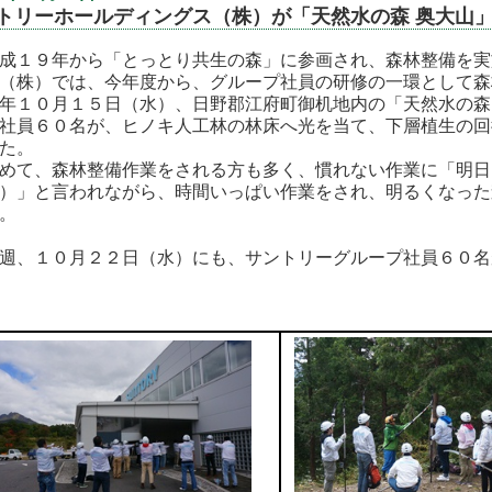
トリーホールディングス（株）が「天然水の森 奥大山
１９年から「とっとり共生の森」に参画され、森林整備を実
（株）では、今年度から、グループ社員の研修の一環として森
年１０月１５日（水）、日野郡江府町御机地内の「天然水の森
社員６０名が、ヒノキ人工林の林床へ光を当て、下層植生の回
た。
て、森林整備作業をされる方も多く、慣れない作業に「明日
）」と言われながら、時間いっぱい作業をされ、明るくなった
。
、１０月２２日（水）にも、サントリーグループ社員６０名