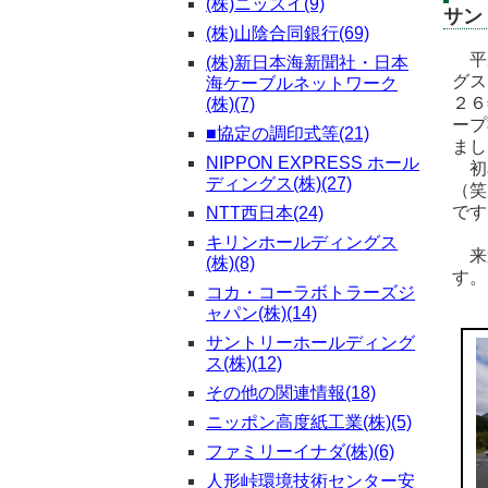
(株)ニッスイ(9)
サン
(株)山陰合同銀行(69)
平成
(株)新日本海新聞社・日本
グス
海ケーブルネットワーク
２６
(株)(7)
ープ
■協定の調印式等(21)
まし
NIPPON EXPRESS ホール
初め
ディングス(株)(27)
（笑
です
NTT西日本(24)
キリンホールディングス
来週
(株)(8)
す。
コカ・コーラボトラーズジ
ャパン(株)(14)
サントリーホールディング
ス(株)(12)
その他の関連情報(18)
ニッポン高度紙工業(株)(5)
ファミリーイナダ(株)(6)
人形峠環境技術センター安