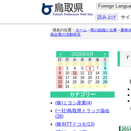
こ
の
ペ
ー
読み上げ
サイ
ジ
を
翻
現在の位置：
ホーム
県の組織と仕事
農林
訳
画企業の活動状況
す
る
<
2026年8月
>
日
月
火
水
木
金
土
26
27
28
29
30
31
1
2
3
4
5
7
8
6
9
10
11
12
14
15
13
「
16
17
18
19
20
21
22
参
23
24
25
26
27
28
29
30
31
1
2
3
4
5
カテゴリー
(株)ミヨシ産業(4)
※
(一社)鳥取県トラック協会
(26)
(株)NTTドコモ(13)
201