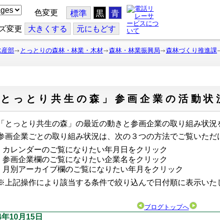
色変更
標準
黒
青
ズ変更
大
きくする
元
にもどす
水産部
とっとりの森林・林業・木材
森林・林業振興局
森林づくり推進課
「とっとり共生の森」参画企業の活動状
とっとり共生の森」の最近の動きと参画企業の取り組み状況
画企業ごとの取り組み状況は、次の３つの方法でご覧いただ
カレンダーのご覧になりたい年月日をクリック
参画企業欄のご覧になりたい企業名をクリック
月別アーカイブ欄のご覧になりたい年月をクリック
上記操作により該当する条件で絞り込んで日付順に表示い
ブログトップへ
4年10月15日