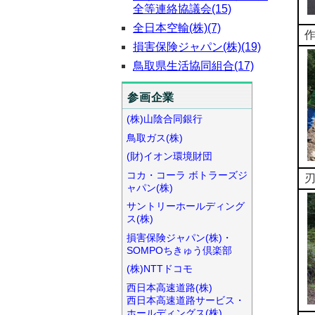
全等連絡協議会(15)
全日本空輸(株)(7)
損害保険ジャパン(株)(19)
鳥取県生活協同組合(17)
参画企業
(株)山陰合同銀行
鳥取ガス(株)
(財)イオン環境財団
コカ・コーラ ボトラーズジ
ャパン(株)
サントリーホールディング
ス(株)
損害保険ジャパン(株)・
SOMPOちきゅう倶楽部
(株)NTTドコモ
西日本高速道路(株)
西日本高速道路サービス・
ホールディングス(株)