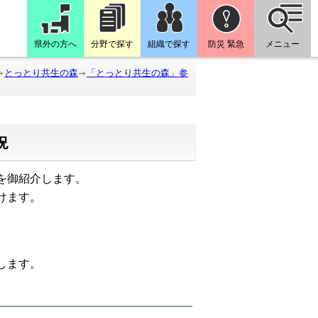
県外の方へ
分野で探す
組織で探す
防災 緊急
メニュー
とっとり共生の森
「とっとり共生の森」参
況
を御紹介します。
けます。
たします。