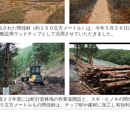
出された間伐材（約１５０立方メートル）は、今年５月２６日
敷設用ウッドチップとして活用させていただきました。
成２３年度には町行造林地の作業道開設と、スギ・ヒノキの間
０立方メートルもの間伐材は、チップ材や建材に加工し有効利