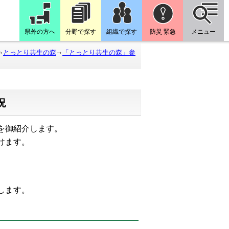
県外の方へ
分野で探す
組織で探す
防災 緊急
メニュー
とっとり共生の森
「とっとり共生の森」参
況
を御紹介します。
けます。
たします。