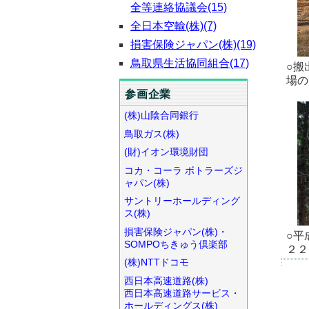
全等連絡協議会(15)
全日本空輸(株)(7)
損害保険ジャパン(株)(19)
鳥取県生活協同組合(17)
○搬
場の
参画企業
(株)山陰合同銀行
鳥取ガス(株)
(財)イオン環境財団
コカ・コーラ ボトラーズジ
ャパン(株)
サントリーホールディング
ス(株)
損害保険ジャパン(株)・
○平
SOMPOちきゅう倶楽部
２２
(株)NTTドコモ
:
西日本高速道路(株)
西日本高速道路サービス・
ホールディングス(株)