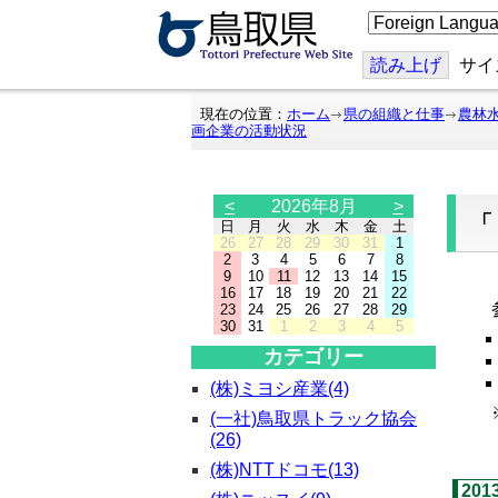
こ
の
ペ
ー
読み上げ
サイ
ジ
を
翻
現在の位置：
ホーム
県の組織と仕事
農林
訳
画企業の活動状況
す
る
<
2026年8月
>
日
月
火
水
木
金
土
26
27
28
29
30
31
1
2
3
4
5
6
7
8
9
10
11
12
13
14
15
「
16
17
18
19
20
21
22
参
23
24
25
26
27
28
29
30
31
1
2
3
4
5
カテゴリー
(株)ミヨシ産業(4)
※
(一社)鳥取県トラック協会
(26)
(株)NTTドコモ(13)
20