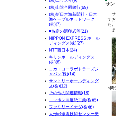
(株)ニッスイ(9)
サン
(株)山陰合同銀行(69)
サン
(株)新日本海新聞社・日本
海ケーブルネットワーク
てお
(株)(7)
た。
ま
■協定の調印式等(21)
NIPPON EXPRESS ホール
ディングス(株)(27)
NTT西日本(24)
キリンホールディングス
(株)(8)
コカ・コーラボトラーズジ
ャパン(株)(14)
サントリーホールディング
ス(株)(12)
○間
その他の関連情報(18)
ニッポン高度紙工業(株)(5)
ファミリーイナダ(株)(6)
人形峠環境技術センター安