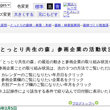
色変更
標準
黒
青
ズ変更
大
きくする
元
にもどす
水産部
とっとりの森林・林業・木材
森林・林業振興局
森林づくり推進課
「とっとり共生の森」参画企業の活動状
とっとり共生の森」の最近の動きと参画企業の取り組み状況
画企業ごとの取り組み状況は、次の３つの方法でご覧いただ
カレンダーのご覧になりたい年月日をクリック
参画企業欄のご覧になりたい企業名をクリック
月別アーカイブ欄のご覧になりたい年月をクリック
上記操作により該当する条件で絞り込んで日付順に表示い
ブログトップへ
13年3月5日