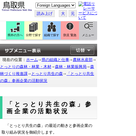
こ
の
ペ
読み上げ
大
元
ー
ジ
を
翻
訳
県外の方へ
分野で探す
組織で探す
防災 緊急
メニュー
す
る
現在の位置：
ホーム
県の組織と仕事
農林水産部
とっとりの森林・林業・木材
森林・林業振興局
森
林づくり推進課
とっとり共生の森
「とっとり共生
の森」参画企業の活動状況
「とっとり共生の森」参
画企業の活動状況
「とっとり共生の森」の最近の動きと参画企業の
取り組み状況を御紹介します。