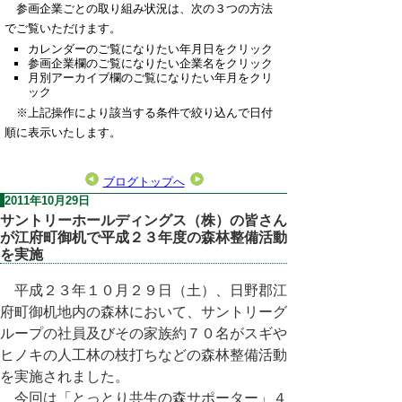
参画企業ごとの取り組み状況は、次の３つの方法
でご覧いただけます。
カレンダーのご覧になりたい年月日をクリック
参画企業欄のご覧になりたい企業名をクリック
月別アーカイブ欄のご覧になりたい年月をクリ
ック
※上記操作により該当する条件で絞り込んで日付
順に表示いたします。
ブログトップへ
2011年10月29日
サントリーホールディングス（株）の皆さん
が江府町御机で平成２３年度の森林整備活動
を実施
平成２３年１０月２９日（土）、日野郡江
府町御机地内の森林において、サントリーグ
ループの社員及びその家族約７０名がスギや
ヒノキの人工林の枝打ちなどの森林整備活動
を実施されました。
今回は「とっとり共生の森サポーター」４