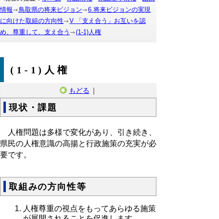
情報
鳥取県の将来ビジョン
6.将来ビジョンの実現
に向けた取組の方向性
V 「支え合う」お互いを認
め、尊重して、支え合う
(1-1)人権
(1-1)人権
もどる
｜
現状・課題
人権問題は多様で変化があり、引き続き、
県民の人権意識の高揚と行政施策の充実が必
要です。
取組みの方向性等
人権尊重の視点をもってあらゆる施策
が展開されることを促進します。