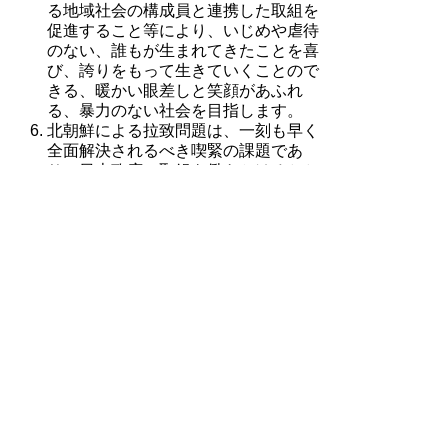
る地域社会の構成員と連携した取組を
促進すること等により、いじめや虐待
のない、誰もが生まれてきたことを喜
び、誇りをもって生きていくことので
きる、暖かい眼差しと笑顔があふれ
る、暴力のない社会を目指します。
北朝鮮による拉致問題は、一刻も早く
全面解決されるべき喫緊の課題であ
り、日本政府に取組を働きかけるとと
もに、拉致被害者の帰国後生活の支援
準備、県民理解の促進を進めます。
主な目標指標
項目
現状
目標
県民の研修会
55.5％(平
65.5％(平
等への参加経
成16年度
成28年度
験者(人権意識
調査)
調査)
調査)