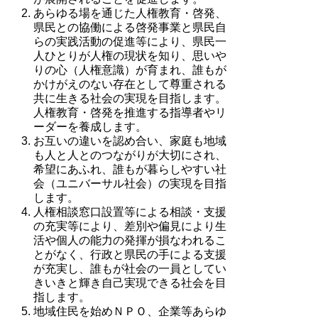
あらゆる場を通じた人権教育・啓発、
県民との協働による啓発事業と県民自
らの実践活動の促進等により、県民一
人ひとりが人権の現状を知り、思いや
りの心（人権意識）が育まれ、誰もが
かけがえのない存在として尊重される
共に生きる社会の実現を目指します。
人権教育・啓発を推進する指導者やリ
ーダーを養成します。
お互いの違いを認め合い、家庭も地域
も人と人とのつながりが大切にされ、
希望にあふれ、誰もが暮らしやすい社
会（ユニバーサル社会）の実現を目指
します。
人権相談窓口設置等による相談・支援
の充実等により、差別や偏見により生
活や個人の能力の発揮が損なわれるこ
とがなく、行政と県民の手による支援
が充実し、誰もが社会の一員としてい
きいきと輝き自己実現できる社会を目
指します。
地域住民を始めＮＰＯ、企業等あらゆ