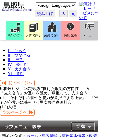
こ
の
ペ
読み上げ
大
元
ー
ジ
を
翻
訳
県外の方へ
分野で探す
組織で探す
防災 緊急
メニュー
す
る
I ひらく
II つなげる
III 守る
IV 楽しむ
V 支え合う
VI 育む
6.将来ビジョンの実現に向けた取組の方向性 V
「支え合う」お互いを認め、尊重して、支え合う
(１)「それぞれの個性と能力が発揮できる社会」、「誰
もが心豊かに暮らせる男女共同参画社会」
(1-1)人権
現在の位置：
ホーム
県政情報
県政基本情報
政策