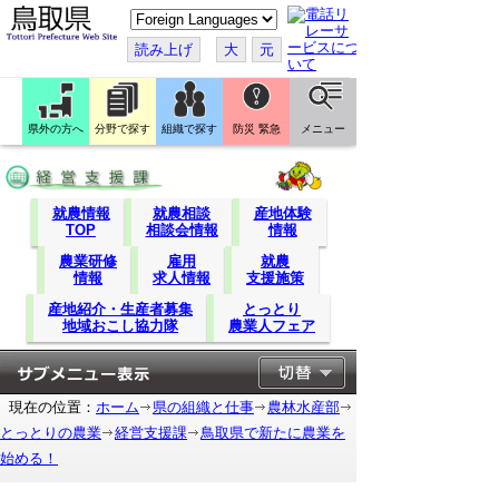
こ
の
ペ
読み上げ
大
元
ー
ジ
を
翻
訳
県外の方へ
分野で探す
組織で探す
防災 緊急
メニュー
す
る
就農情報
就農相談
産地体験
TOP
相談会情報
情報
農業研修
雇用
就農
情報
求人情報
支援施策
産地紹介・生産者募集
とっとり
地域おこし協力隊
農業人フェア
現在の位置：
ホーム
県の組織と仕事
農林水産部
とっとりの農業
経営支援課
鳥取県で新たに農業を
始める！