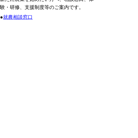
験・研修、支援制度等のご案内です。
●
就農相談窓口
●
農業研修の紹介
●
就農支援施策の紹介
就農パンフレット「
はじめてみませんかあ
なたの農業」（R6版）
(pdf:1167KB)
●
認定新規就農者制度の紹介
●
鳥取県における新規就農者数・就農相談者
数
関連リンク
●
鳥取県移住情報サイト「鳥取来楽暮」（外
部リンク）
●
鳥取県農業農村担い手育成機構（アグリス
タート研修の紹介ほか）（外部リンク）