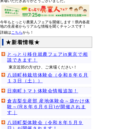
来場いただきありがとうございました。
今年もとっとり農業人フェアを開催します！県内各産
地の生産者からリアルな情報を聞くチャンスです！
詳細は
こちら
から！
★新着情報★
とっとり移住就農フェアin東京で相
談できます！
東京近郊の方ぜひ、ご来場ください！
八頭町柿栽培体験会（令和８年６月
１３日（土））
日南町トマト体験会情報追加！
倉吉梨生産部 産地体験会～袋かけ体
験～(R８年６月６日)が開催されま
す｜
八頭町梨体験会（令和８年５月９
日）が開催されます！