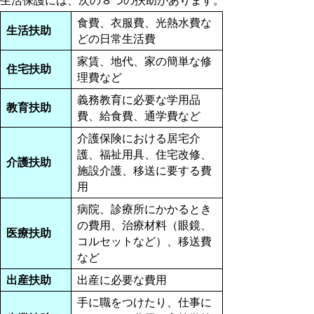
生活保護には、次の８つの扶助があります。
食費、衣服費、光熱水費な
生活扶助
どの日常生活費
家賃、地代、家の簡単な修
住宅扶助
理費など
義務教育に必要な学用品
教育扶助
費、給食費、通学費など
介護保険における居宅介
護、福祉用具、住宅改修、
介護扶助
施設介護、移送に要する費
用
病院、診療所にかかるとき
の費用、治療材料（眼鏡、
医療扶助
コルセットなど）、移送費
など
出産扶助
出産に必要な費用
手に職をつけたり、仕事に