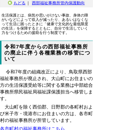
もどる
｜
西部福祉事務所管内保護動向
生活保護とは、病気や思いがけない事故、身体の障
がいなどによって収入が減ったり、あるいはなくな
って生活に困ったときに「健康で文化的な最低限度
の生活」を保障するとともに、自分で生活していく
力をつけるための援助を行う制度です。
令和7年度からの西部福祉事務所
の廃止に伴う各種業務の移管につ
いて
令和7年度の組織改正により、鳥取県西部
福祉事務所が廃止され、大山町にお住まいの
方の生活保護受給等に関する業務は中部総合
事務所県民福祉局福祉課保護担当へ移管しま
す。
大山町を除く西伯郡、日野郡の各町村およ
び米子市・境港市にお住まいの方は、各市町
村の福祉事務所が所管しています。
各市町村の福祉事務所はこちら