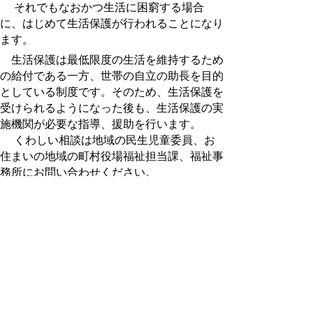
それでもなおかつ生活に困窮する場合
に、はじめて生活保護が行われることになり
ます。
生活保護は最低限度の生活を維持するため
の給付である一方、世帯の自立の助長を目的
としている制度です。そのため、生活保護を
受けられるようになった後も、生活保護の実
施機関が必要な指導、援助を行います。
くわしい相談は地域の民生児童委員、お
住まいの地域の町村役場福祉担当課、福祉事
務所にお問い合わせください。
問合せ先
【生活保護の受給等】
中部総合事務所県民福祉局福祉課 保護担当
電話 0858-23-3159（大山町担当）
ファクシミリ 0858-2
3-4803
【生活保護受給者および生活困窮者の就労支