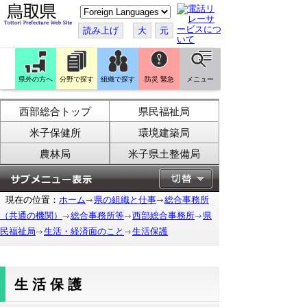
こ
の
ペ
読み上げ
大
元
ー
ジ
を
翻
訳
県外の方へ
分野で探す
組織で探す
防災 緊急
メニュー
す
る
西部総合トップ
県民福祉局
米子保健所
環境建築局
農林局
米子県土整備局
現在の位置：
ホーム
県の組織と仕事
総合事務所
（共通の機関）
総合事務所等
西部総合事務所
県
民福祉局
生活・経済面のこと
生活保護
生活保護