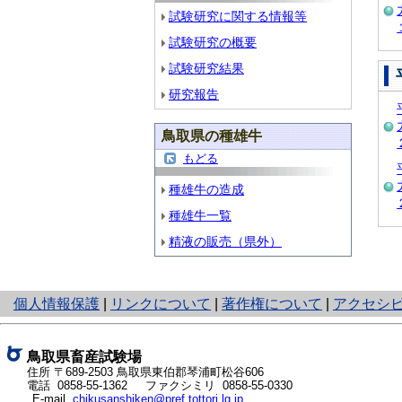
試験研究に関する情報等
試験研究の概要
試験研究結果
研究報告
鳥取県の種雄牛
もどる
種雄牛の造成
種雄牛一覧
精液の販売（県外）
と
個人情報保護
|
リンクについて
|
著作権について
|
アクセシ
り
ネ
ッ
鳥取県畜産試験場
ト
住所 〒689-2503
鳥取県東伯郡琴浦町松谷606
電話
0858-55-1362
ファクシミリ 0858-55-0330
へ
E-mail
chikusanshiken@pref.tottori.lg.jp