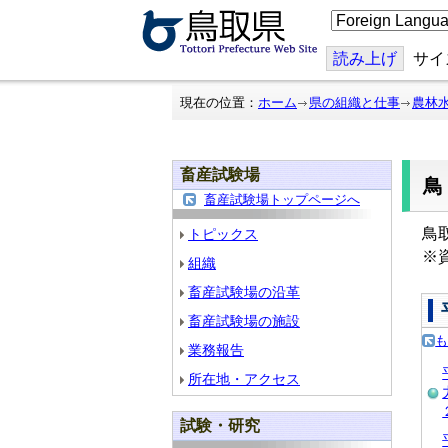
こ
の
ペ
ー
読み上げ
サイ
ジ
を
翻
現在の位置：
ホーム
県の組織と仕事
農林
訳
す
る
畜産試験場
畜産試験場トップページへ
鳥
トピックス
※
組織
畜産試験場の沿革
畜産試験場の施設
業務報告
所在地・アクセス
試験・研究