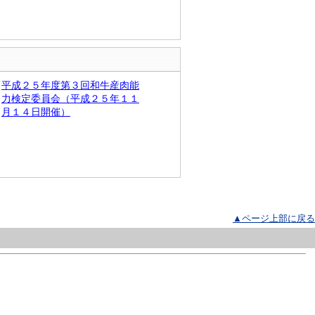
平成２５年度第３回和牛産肉能
力検定委員会（平成２５年１１
月１４日開催）
▲ページ上部に戻る