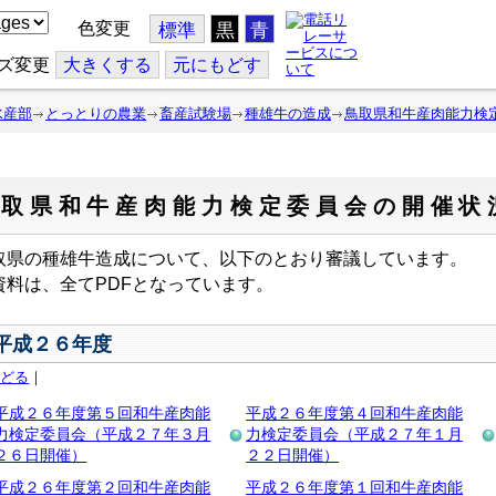
色変更
標準
黒
青
ズ変更
大
きくする
元
にもどす
水産部
とっとりの農業
畜産試験場
種雄牛の造成
鳥取県和牛産肉能力検
鳥取県和牛産肉能力検定委員会の開催状
取県の種雄牛造成について、以下のとおり審議しています。
資料は、全てPDFとなっています。
平成２６年度
もどる
｜
平成２６年度第５回和牛産肉能
平成２６年度第４回和牛産肉能
力検定委員会（平成２７年３月
力検定委員会（平成２７年１月
２６日開催）
２２日開催）
平成２６年度第２回和牛産肉能
平成２６年度第１回和牛産肉能