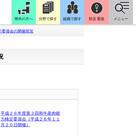
県外の方へ
分野で探す
組織で探す
防災 緊急
メニュー
定委員会の開催状況
況
平成２６年度第３回和牛産肉能
力検定委員会（平成２６年１１
月２０日開催）