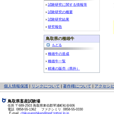
試験研究に関する情報等
試験研究の概要
試験研究結果
研究報告
鳥取県の種雄牛
もどる
種雄牛の造成
種雄牛一覧
精液の販売（県外）
と
個人情報保護
|
リンクについて
|
著作権について
|
アクセシ
り
ネ
ッ
鳥取県畜産試験場
ト
住所 〒689-2503
鳥取県東伯郡琴浦町松谷606
電話
0858-55-1362
ファクシミリ 0858-55-0330
へ
E-mail
chikusanshiken@pref.tottori.lg.jp