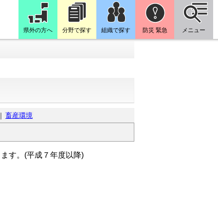
県外の方へ
分野で探す
組織で探す
防災 緊急
メニュー
｜
畜産環境
す。(平成７年度以降)