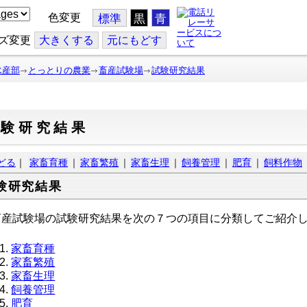
色変更
標準
黒
青
ズ変更
大
きくする
元
にもどす
水産部
とっとりの農業
畜産試験場
試験研究結果
試験研究結果
どる
｜
家畜育種
｜
家畜繁殖
｜
家畜生理
｜
飼養管理
｜
肥育
｜
飼料作物
験研究結果
産試験場の試験研究結果を次の７つの項目に分類してご紹介しま
家畜育種
家畜繁殖
家畜生理
飼養管理
肥育