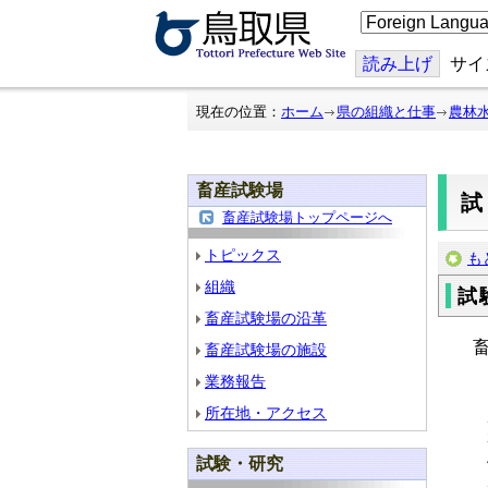
こ
の
ペ
ー
読み上げ
サイ
ジ
を
翻
現在の位置：
ホーム
県の組織と仕事
農林
訳
す
る
畜産試験場
畜産試験場トップページへ
トピックス
も
組織
試
畜産試験場の沿革
畜
畜産試験場の施設
業務報告
所在地・アクセス
試験・研究