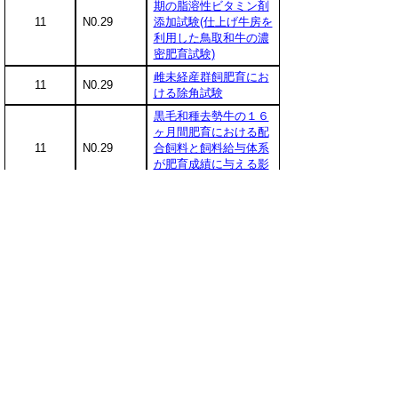
期の脂溶性ビタミン剤
11
N0.29
添加試験(仕上げ牛房を
利用した鳥取和牛の濃
密肥育試験)
雌未経産群飼肥育にお
11
N0.29
ける除角試験
黒毛和種去勢牛の１６
ヶ月間肥育における配
11
N0.29
合飼料と飼料給与体系
が肥育成績に与える影
響
黒毛和種去勢牛肥育前
11
N0.29
期の大豆粕添加試験(鳥
取和牛の５等群飼試験)
鳥取和牛における枝肉
11
N0.29
形質の経時的変化
配合飼料内容と飼料給
与体系が仕上げ牛房を
11
N0.29
用いた黒毛和種去勢牛
肥育成績に与える影響
黒毛和種雌牛の肥育技
9
N0.27
術に関する研究(第２