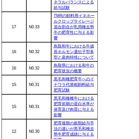
ネラルバランスによる
給与試験
TMRの飼料用イネホー
ルクロップサイレージ
17
N0.33
混合割合が乳用種去勢
牛の肥育性に与える影
響
鳥取和牛における牛成
16
N0.32
長ホルモン遺伝子型多
型と産肉特性について
鳥取県における和牛の
16
N0.32
肥育状況の概要
黒毛和種肥育牛へのイ
15
N0.31
ナワラ代替粗飼料給与
肥育試験
黒毛和種雌牛における
肥育前期の蛋白水準が
15
N0.31
発育及び肉質に与える
影響
肥育後期の穀類給与手
法の違いが黒毛和種去
12
N0.30
勢牛肥育成績に与える