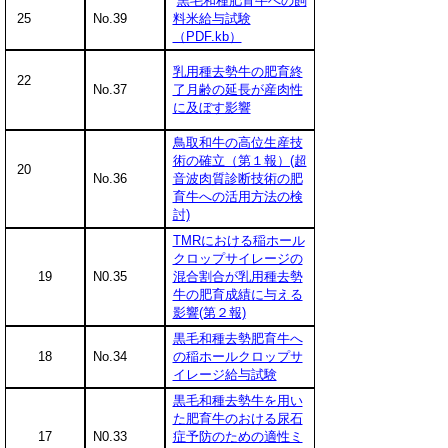
黒毛和種肥育牛への飼
25
No.39
料米給与試験
（PDF.kb）
乳用種去勢牛の肥育終
22
No.37
了月齢の延長が産肉性
に及ぼす影響
鳥取和牛の高位生産技
術の確立（第１報）(超
20
No.36
音波肉質診断技術の肥
育牛への活用方法の検
討)
TMRにおける稲ホール
クロップサイレージの
19
N0.35
混合割合が乳用種去勢
牛の肥育成績に与える
影響(第２報)
黒毛和種去勢肥育牛へ
18
No.34
の稲ホールクロップサ
イレージ給与試験
黒毛和種去勢牛を用い
た肥育牛のおける尿石
17
N0.33
症予防のための適性ミ