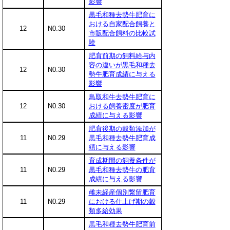
影響
黒毛和種去勢牛肥育に
おける自家配合飼養と
12
N0.30
市販配合飼料の比較試
験
肥育前期の飼料給与内
容の違いが黒毛和種去
12
N0.30
勢牛肥育成績に与える
影響
鳥取和牛去勢牛肥育に
12
N0.30
おける飼養密度が肥育
成績に与える影響
肥育後期の穀類添加が
11
N0.29
黒毛和種去勢牛肥育成
績に与える影響
育成期間の飼養条件が
11
N0.29
黒毛和種去勢牛の肥育
成績に与える影響
雌未経産個別繋留肥育
11
N0.29
における仕上げ期の穀
類多給効果
黒毛和種去勢牛肥育前