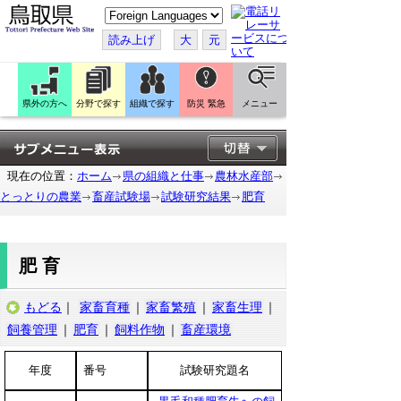
こ
の
ペ
読み上げ
大
元
ー
ジ
を
翻
訳
県外の方へ
分野で探す
組織で探す
防災 緊急
メニュー
す
る
現在の位置：
ホーム
県の組織と仕事
農林水産部
とっとりの農業
畜産試験場
試験研究結果
肥育
肥育
もどる
｜
家畜育種
｜
家畜繁殖
｜
家畜生理
｜
飼養管理
｜
肥育
｜
飼料作物
｜
畜産環境
年度
番号
試験研究題名