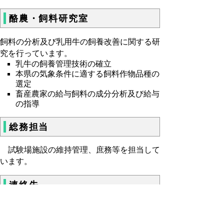
酪農・飼料研究室
飼料の分析及び乳用牛の飼養改善に関する研
究を行っています。
乳牛の飼養管理技術の確立
本県の気象条件に適する飼料作物品種の
選定
畜産農家の給与飼料の成分分析及び給与
の指導
総務担当
試験場施設の維持管理、庶務等を担当して
います。
連絡先
〒689-2503 東伯郡琴浦町松谷606
電話：0858-55-1362 ファクシミリ：