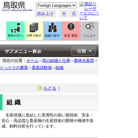
こ
の
ペ
読み上げ
大
元
ー
ジ
を
翻
訳
県外の方へ
分野で探す
組織で探す
防災 緊急
メニュー
す
る
現在の位置：
ホーム
県の組織と仕事
農林水産部
とっとりの農業
畜産試験場
組織
もどる
｜
組織
生産現場に直結した実用性の高い新技術、安全・
安心・高品質な畜産物の生産技術の開発や種雄牛造
成、飼料分析を行っています。