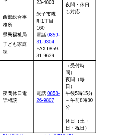
23-4803
夜間・休日
も対応
米子市糀
西部総合事
町1丁目
務所
160
県民福祉局
電話
0859-
31-9304
子ども家庭
FAX 0859-
課
31-9639
（受付時
間）
夜間（毎
日）
夜間休日電
電話
0858-
午後5時15分
話相談
26-9807
～午前8時30
分
休日（土・
日・祝日）