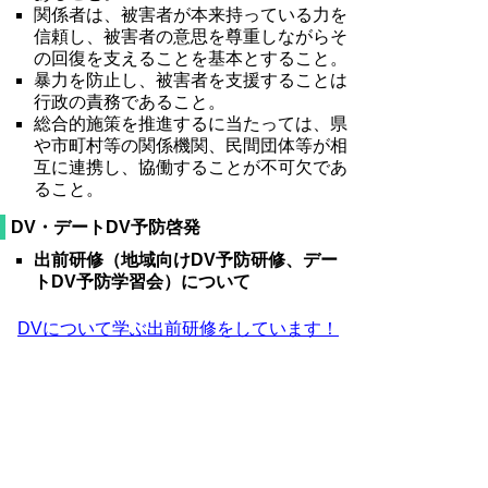
関係者は、被害者が本来持っている力を
信頼し、被害者の意思を尊重しながらそ
の回復を支えることを基本とすること。
暴力を防止し、被害者を支援することは
行政の責務であること。
総合的施策を推進するに当たっては、県
や市町村等の関係機関、民間団体等が相
互に連携し、協働することが不可欠であ
ること。
DV・デートDV予防啓発
出前研修（地域向けDV予防研修、デー
トDV予防学習会）について
DVについて学ぶ出前研修をしています！
【問い合わせ先】
（東部）鳥取県福祉相談センター 女性相談
課
〒680-0901 鳥取市江津３１８－１
電話：0857-23-6215 ファクシミ