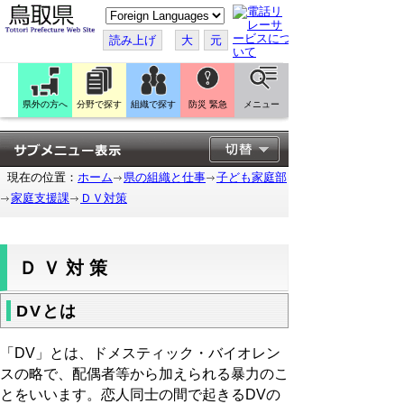
こ
の
ペ
読み上げ
大
元
ー
ジ
を
翻
訳
県外の方へ
分野で探す
組織で探す
防災 緊急
メニュー
す
る
現在の位置：
ホーム
県の組織と仕事
子ども家庭部
家庭支援課
ＤＶ対策
ＤＶ対策
DVとは
「DV」とは、ドメスティック・バイオレン
スの略で、配偶者等から加えられる暴力のこ
とをいいます。恋人同士の間で起きるDVの