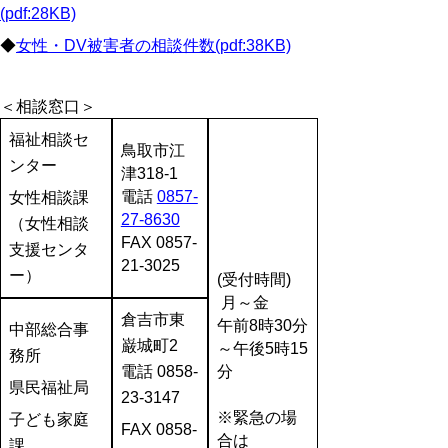
(pdf:28KB)
◆
女性・DV被害者の相談件数(pdf:38KB)
＜相談窓口＞
福祉相談セ
鳥取市江
ンター
津318-1
電話
0857-
女性相談課
27-8630
（女性相談
FAX 0857-
支援センタ
21-3025
ー）
(受付時間)
月～金
倉吉市東
午前8時30分
中部総合事
巌城町2
～午後5時15
務所
電話 0858-
分
県民福祉局
23-3147
※緊急の場
子ども家庭
FAX 0858-
合は
課