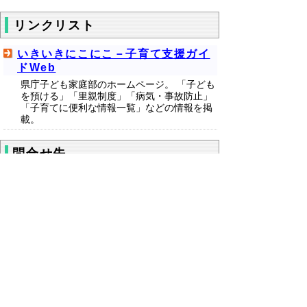
リンクリスト
いきいきにこにこ－子育て支援ガイ
ドWeb
県庁子ども家庭部のホームページ。 「子ども
を預ける」「里親制度」「病気・事故防止」
「子育てに便利な情報一覧」などの情報を掲
載。
問合せ先
中部総合事務所 倉吉保健所 健康支援総務
課 健康長寿担当
電話 : 0858-23-3143·3146 ファクシミリ：
0858-23-4803
▲ページ上部に戻る
と
個人情報保護
|
リンクについて
|
著作権に