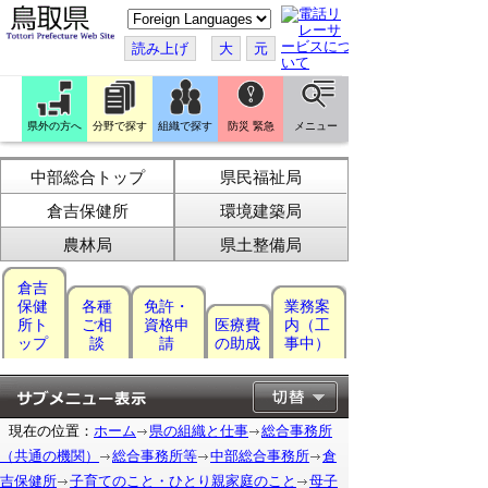
こ
の
ペ
読み上げ
大
元
ー
ジ
を
翻
訳
県外の方へ
分野で探す
組織で探す
防災 緊急
メニュー
す
る
中部総合トップ
県民福祉局
倉吉保健所
環境建築局
農林局
県土整備局
倉吉
保健
各種
免許・
業務案
所ト
ご相
資格申
医療費
内（工
ップ
談
請
の助成
事中）
現在の位置：
ホーム
県の組織と仕事
総合事務所
（共通の機関）
総合事務所等
中部総合事務所
倉
吉保健所
子育てのこと・ひとり親家庭のこと
母子