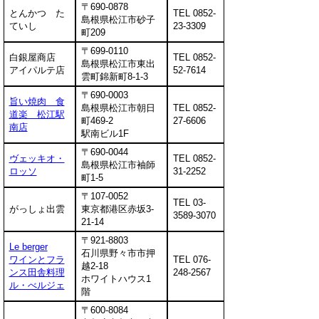
〒690-0878
とんかつ た
TEL 0852-
島根県松江市砂子
ていし
23-3309
町209
〒699-0110
白銀屋商店
TEL 0852-
島根県松江市東出
アイパルテ店
52-7614
雲町錦新町8-1-3
〒690-0003
旨い焼肉 食
島根県松江市朝日
TEL 0852-
道楽 松江駅
町469-2
27-6606
南店
駅南ビル1F
〒690-0044
ヴェッキオ・
TEL 0852-
島根県松江市袖師
ロッソ
31-2252
町1-5
〒107-0052
TEL 03-
がっしょ出雲
東京都港区赤坂3-
3589-3070
21-14
〒921-8803
Le berger
石川県野々市市押
ワインとフラ
TEL 076-
越2-18
ンス田舎料理
248-2567
ホワイトハウス1
ル・べルジェ
階
〒600-8084