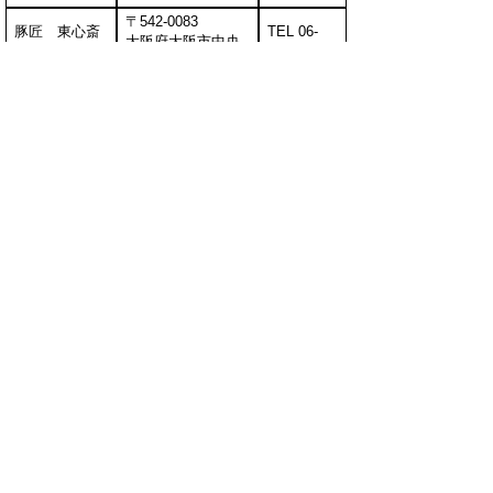
〒542-0083
豚匠 東心斎
TEL 06-
大阪府大阪市中央
橋店
6282-1991
区東心斎橋1-18-14
豚しゃぶ・せ
〒542-0086
いろ蒸し
TEL 06-
大阪府大阪市中央
HARU心斎橋
6213-4310
区西心斎橋2-3-22
店
〒530-0001
ケンゾーエス
大阪府大阪市北区
TEL 06-
テートワイナ
梅田2-4-36
4799-0701
リー
上島ビル1F
▲ページ上部に戻る
と
個人情報保護
|
リンクについて
|
著作権に
り
ついて
|
アクセシビリティ
ネ
ッ
鳥取県農林水産部畜産振興局畜産振興
課