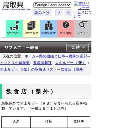
こ
の
ペ
読み上げ
大
元
ー
ジ
を
翻
訳
県外の方へ
分野で探す
組織で探す
防災 緊急
メニュー
す
る
現在の位置：
ホーム
県の組織と仕事
農林水産部
とっとりの畜産業
畜産振興課
大山ルビー（RB）
大山ルビー（RB）の取扱店リスト
飲食店（県外）
飲食店（県外）
鳥取県外で大山ルビー（ＲＢ）が食べられる店を掲
載しています。（平成２９年１月現在）
店名
住所
連絡先