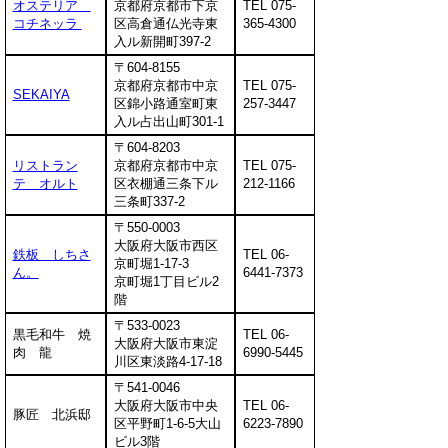
オステリア
京都府京都市下京
TEL 075-
コチネッラ
区高倉通仏光寺東
365-4300
入ル新開町397-2
〒604-8155
京都府京都市中京
TEL 075-
SEKAIYA
区錦小路通室町東
257-3447
入ル占出山町301-1
〒604-8203
リストラン
京都府京都市中京
TEL 075-
テ オルト
区衣棚通三条下ル
212-1166
三条町337-2
〒550-0003
大阪府大阪市西区
鉄板 しちさ
TEL 06-
京町堀1-17-3
ん。
6441-7373
京町堀1丁目ビル2
階
〒533-0023
黒毛和牛 焼
TEL 06-
大阪府大阪市東淀
肉 龍
6990-5445
川区東淡路4-17-18
〒541-0046
大阪府大阪市中央
TEL 06-
豚匠 北浜邸
区平野町1-6-5大山
6223-7890
ビル3階