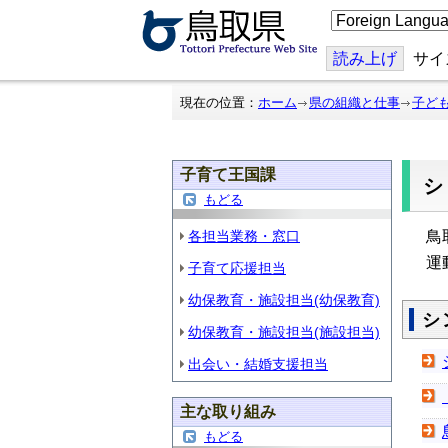
こ
の
ペ
ー
読み上げ
サイ
ジ
を
翻
現在の位置：
ホーム
県の組織と仕事
子ど
訳
す
る
子育て王国課
もどる
各担当業務・窓口
鳥
運
子育て応援担当
幼保教育・施設担当(幼保教育)
シ
幼保教育・施設担当(施設担当)
出会い・結婚支援担当
主な取り組み
もどる