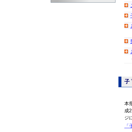
子
本
成
ジ
「子