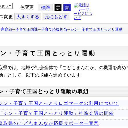
色変更
標準
黒
青
ズ変更
大
きくする
元
にもどす
も家庭部
子育て王国課
子育て応援担当
シン・子育て王国とっとり運動
シン・子育て王国とっとり運動
取県では、地域や社会全体で「こどもまんなか」の機運を高め
動」として、以下の取組を進めています。
ン・子育て王国とっとり運動の取組
シン・子育て王国とっとりロゴマークの利用について
「シン・子育て王国とっとり運動」推進会議の開催
鳥取県のこどもまんなか応援サポーター宣言