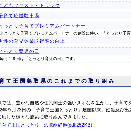
こどもファスト・トラック
子育て応援駐車場
とっとり子育てプレミアムパートナー
※とっとり子育てプレミアムパートナーの創設に伴い、「とっとり子育
男性の育児休業取得率の向上
とっとり育児の日
毎月１９日は「とっとり育児の日」です。
育て王国鳥取県のこれまでの取り組み
県では、豊かな自然や住民同士の強いきずなを生かし、子育て
22年９月23日の「子育て王国とっとり」建国以来、妊娠及び
に応じた様々な施策に取り組んできました。
育て王国とっとり」の取組経過(pdf:252KB)