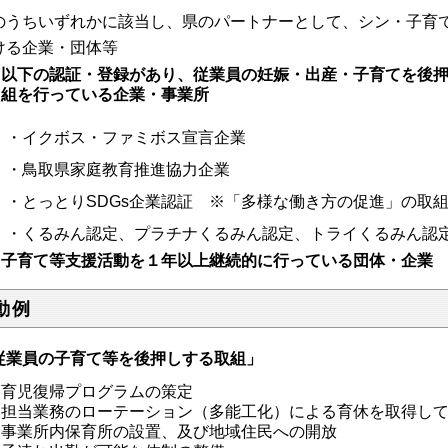
のうちいずれかに該当し、県のパートナーとして、シン・子育
ける企業・団体等
以下の認証・登録があり、従業員の妊娠・出産・子育てを後
組を行っている企業・事業所
イクボス・ファミボス宣言企業
鳥取県家庭教育推進協力企業
とっとりSDGs企業認証 ※「多様な働き方の促進」の取組
くるみん認定、プラチナくるみん認定、トライくるみん認
子育て等支援活動を１年以上継続的に行っている団体・企業
動例
従業員の子育て等を後押しする取組」
育児復帰プログラムの策定
担当業務のローテーション（多能工化）による育休を取得し
事業所内保育所の設置、及び地域住民への開放