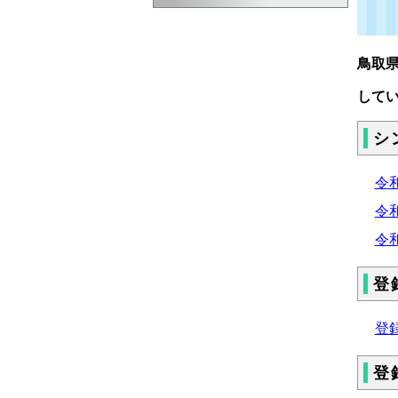
鳥取
して
シ
令
令
令
登
登録
登