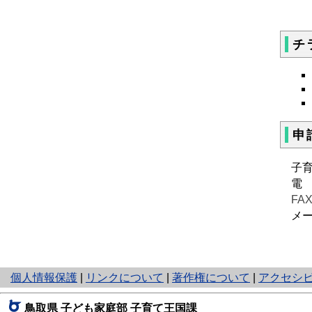
チ
申
子
電
FA
メール
と
個人情報保護
|
リンクについて
|
著作権について
|
アクセシ
り
ネ
鳥取県 子ども家庭部 子育て王国課