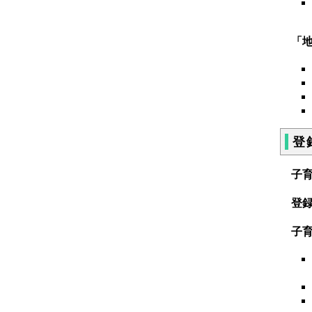
「
登
子
登
子