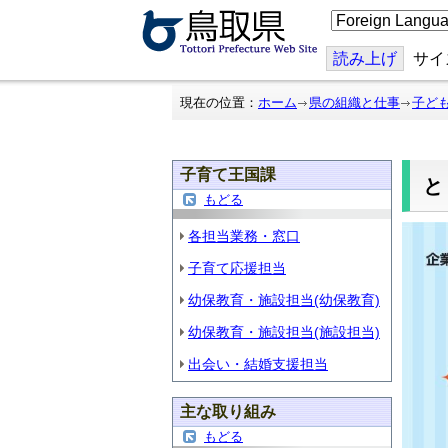
こ
の
ペ
ー
読み上げ
サイ
ジ
を
翻
現在の位置：
ホーム
県の組織と仕事
子ど
訳
す
る
子育て王国課
もどる
各担当業務・窓口
子育て応援担当
幼保教育・施設担当(幼保教育)
幼保教育・施設担当(施設担当)
出会い・結婚支援担当
主な取り組み
もどる