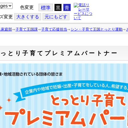
色変更
標準
黒
青
ズ変更
大
きくする
元
にもどす
も家庭部
子育て王国課
子育て応援担当
シン・子育て王国とっとり運動
とっとり子育てプレミアムパートナー