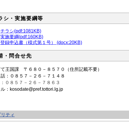
ラシ・実施要綱等
チラシ(pdf:1081KB)
実施要綱(pdf:160KB)
登録申込書（様式第１号） (docx:20KB)
請・問合せ先
育て王国課 〒６８０－８５７０（住所記載不要）
 話：０８５７－２６－７１４８
X：０８５７－２６－７８６３
：kosodate@pref.tottori.lg.jp
ビリティ