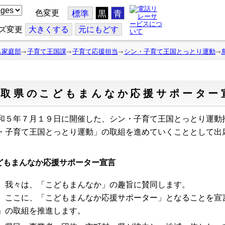
色変更
標準
黒
青
ズ変更
大
きくする
元
にもどす
も家庭部
子育て王国課
子育て応援担当
シン・子育て王国とっとり運動
鳥取県のこどもまんなか応援サポーター
和５年７月１９日に開催した、シン・子育て王国とっとり運動
・子育て王国とっとり運動」の取組を進めていくこととして出
どもまんなか応援サポーター宣言
 我々は、「こどもまんなか」の趣旨に賛同します。
 ここに、「こどもまんなか応援サポーター」となることを宣
」の取組を推進します。