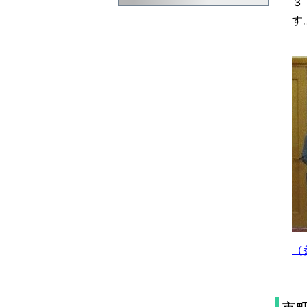
３
す
（