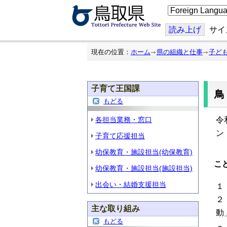
こ
の
ペ
ー
読み上げ
サイ
ジ
を
翻
現在の位置：
ホーム
県の組織と仕事
子ど
訳
す
る
子育て王国課
もどる
各担当業務・窓口
令
ン
子育て応援担当
幼保教育・施設担当(幼保教育)
こ
幼保教育・施設担当(施設担当)
出会い・結婚支援担当
１
２
主な取り組み
動
もどる