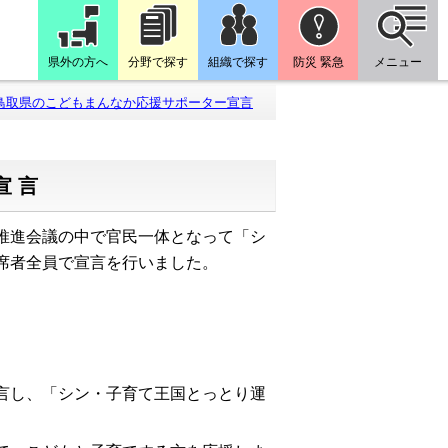
県外の方へ
分野で探す
組織で探す
防災 緊急
メニュー
鳥取県のこどもまんなか応援サポーター宣言
宣言
推進会議の中で官民一体となって「シ
席者全員で宣言を行いました。
言し、「シン・子育て王国と
っ
とり運